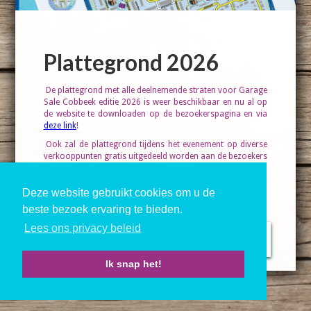
Plattegrond 2026
De plattegrond met alle deelnemende straten voor Garage
Sale Cobbeek editie 2026 is weer beschikbaar en nu al op
de website te downloaden op de bezoekerspagina en via
deze link
!
Ook zal de plattegrond tijdens het evenement op diverse
verkooppunten gratis uitgedeeld worden aan de bezoekers
(dus vraag ernaar!)
Deze website gebruikt cookies om u de
beste bezoek ervaring te bieden.
Lees ons privacy beleid
Ga naar vorige
pagina
Ik snap het!